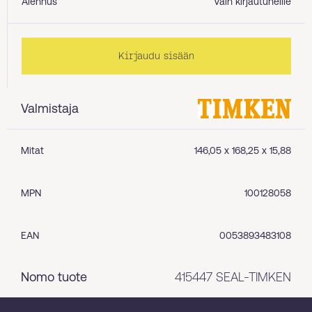
Alennus
Vain kirjautuneille
Kirjaudu sisään
Valmistaja
Mitat
146,05 x 168,25 x 15,88
MPN
100128058
EAN
0053893483108
Nomo tuote
415447 SEAL-TIMKEN