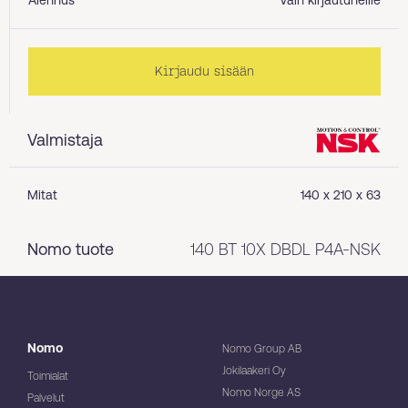
Alennus
Vain kirjautuneille
Kirjaudu sisään
Valmistaja
Mitat
140 x 210 x 63
Nomo tuote
140 BT 10X DBDL P4A-NSK
Nomo
Nomo Group AB
Jokilaakeri Oy
Toimialat
Nomo Norge AS
Palvelut